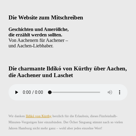
Die Website zum Mitschreiben
Geschichten und Ameröllche,
die erzählt werden sollten.
Von Aachenern für Aachener –
und Aachen-Liebhaber.
Die charmante Ildikó von Kürthy über Aachen,
die Aachener und Laschet
Wir danken
Ildikó von Kürthy
herzlich für die Erlaubnis, dieses Fünfeinhalb-
Minuten-Vergnügen hier einzubinden. Der Öcher Singsang stimmt nach so vielen
Jahren Hamburg nicht mehr ganz – wohl aber jedes einzelne Wort!