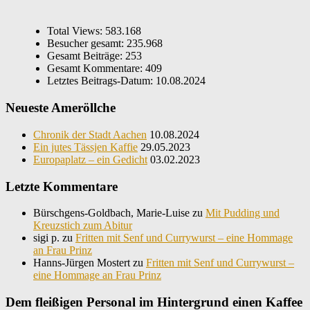
Total Views:
583.168
Besucher gesamt:
235.968
Gesamt Beiträge:
253
Gesamt Kommentare:
409
Letztes Beitrags-Datum:
10.08.2024
Neueste Ameröllche
Chronik der Stadt Aachen
10.08.2024
Ein jutes Tässjen Kaffie
29.05.2023
Europaplatz – ein Gedicht
03.02.2023
Letzte Kommentare
Bürschgens-Goldbach, Marie-Luise
zu
Mit Pudding und
Kreuzstich zum Abitur
sigi p.
zu
Fritten mit Senf und Currywurst – eine Hommage
an Frau Prinz
Hanns-Jürgen Mostert
zu
Fritten mit Senf und Currywurst –
eine Hommage an Frau Prinz
Dem fleißigen Personal im Hintergrund einen Kaffee