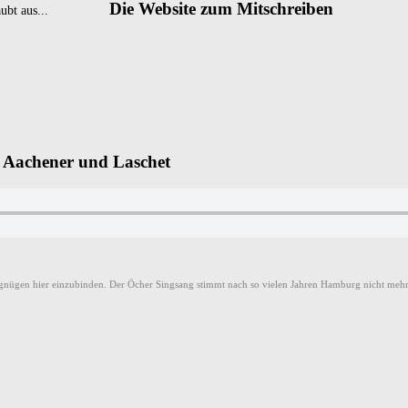
Die Website zum Mitschreiben
ubt aus...
e Aachener und Laschet
rgnügen hier einzubinden. Der Öcher Singsang stimmt nach so vielen Jahren Hamburg nicht mehr