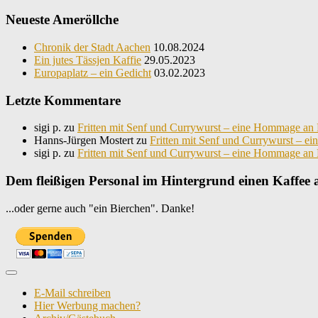
Neueste Ameröllche
Chronik der Stadt Aachen
10.08.2024
Ein jutes Tässjen Kaffie
29.05.2023
Europaplatz – ein Gedicht
03.02.2023
Letzte Kommentare
sigi p.
zu
Fritten mit Senf und Currywurst – eine Hommage an 
Hanns-Jürgen Mostert
zu
Fritten mit Senf und Currywurst – e
sigi p.
zu
Fritten mit Senf und Currywurst – eine Hommage an 
Dem fleißigen Personal im Hintergrund einen Kaffee
...oder gerne auch "ein Bierchen". Danke!
E-Mail schreiben
Hier Werbung machen?