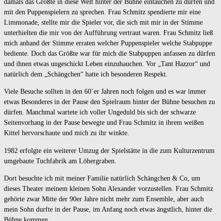
damals das Größte in diese Welt hinter der Bühne eintauchen zu dürfen und
mit den Puppenspielern zu sprechen. Frau Schmitz spendierte mir eine
Limmonade, stellte mir die Spieler vor, die sich mit mir in der Stimme
unterhielten die mir von der Aufführung vertraut waren. Frau Schmitz ließ
mich anhand der Stimme erraten welcher Puppenspieler welche Stabpuppe
bediente. Doch das Größte war für mich die Stabpuppen anfassen zu dürfen
und ihnen etwas ungeschickt Leben einzuhauchen. Vor „Tant Hazzor“ und
natürlich dem „Schängchen“ hatte ich besonderen Respekt.
Viele Besuche sollten in den 60`er Jahren noch folgen und es war immer
etwas Besonderes in der Pause den Spielraum hinter der Bühne besuchen zu
dürfen. Manchmal wartete ich voller Ungeduld bis sich der schwarze
Seitenvorhang in der Pause bewegte und Frau Schmitz in ihrem weißen
Kittel hervorschaute und mich zu ihr winkte.
1982 erfolgte ein weiterer Umzug der Spielstätte in die zum Kulturzentrum
umgebaute Tuchfabrik am Löhergraben.
Dort besuchte ich mit meiner Familie natürlich Schängchen & Co, um
dieses Theater meinem kleinen Sohn Alexander vorzustellen. Frau Schmitz
gehörte zwar Mitte der 90er Jahre nicht mehr zum Ensemble, aber auch
mein Sohn durfte in der Pause, im Anfang noch etwas ängstlich, hinter die
Bühne kommen.