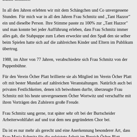
In all den Jahren erlebten wir mit dem Schängchen und Co unvergessene
Stunden. Für mich war in all den Jahren Frau Schmitz und „Tant Hazzor“
ein und dieselbe Person. Ihre Stimme passte zu 100% zur „Tant Hazzor“
und man konnte bei jeder Aufführung erleben, dass Frau Schmitz immer
alles gab, die Stabpuppe zum Leben erweckte und den Spaß den sie selber
beim Spielen hatte sich auf die zahlreichen Kinder und Eltern im Publikum
übertrug.
1988, im Alter von 77 Jahren, verabschiedete sich Frau Schmitz von der
Puppenbühne.
Für den Verein Öcher Platt brillierte sie als Mitglied im Verein Öcher Platt
oft mit bester Mundart auf zahlreichen Veranstaltungen. Natürlich auch bei
privaten Festlichkeiten, denen ich beiwohnen durfte, überzeugte Frau
Schmitz mit bis heute unvergessenem Öcher Wortwitz und verschaffte mit
ihren Vorträgen den Zuhörern große Freude.
Frau Schmitz sang gerne, trat später sehr oft bei der Burtscheider
Arbeiterwohlfahrt auf und trat dem neu gegründeten Chor bei.
Da ist es nur mehr als gerecht und eine Anerkennung besonderer Art, dass
Frau Maria Schmitz für die geleistete Arbeit im Bereich Öcher Platt