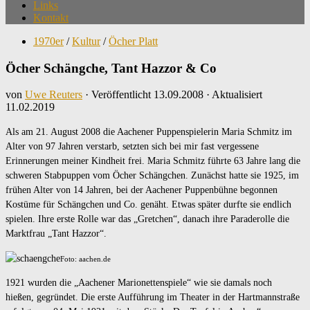
Links
Kontakt
1970er
/
Kultur
/
Öcher Platt
Öcher Schängche, Tant Hazzor & Co
von
Uwe Reuters
· Veröffentlicht
13.09.2008
· Aktualisiert
11.02.2019
Als am 21. August 2008 die Aachener Puppenspielerin Maria Schmitz im
Alter von 97 Jahren verstarb, setzten sich bei mir fast vergessene
Erinnerungen meiner Kindheit frei. Maria Schmitz führte 63 Jahre lang die
schweren Stabpuppen vom Öcher Schängchen. Zunächst hatte sie 1925, im
frühen Alter von 14 Jahren, bei der Aachener Puppenbühne begonnen
Kostüme für Schängchen und Co. genäht. Etwas später durfte sie endlich
spielen. Ihre erste Rolle war das „Gretchen“, danach ihre Paraderolle die
Marktfrau „Tant Hazzor“.
Foto: aachen.de
1921 wurden die „Aachener Marionettenspiele“ wie sie damals noch
hießen, gegründet. Die erste Aufführung im Theater in der Hartmannstraße