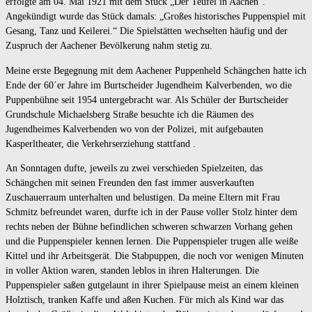
erfolgte am 04. Mai 1921 mit dem Stück „Der Teufel in Aachen“.
Angekündigt wurde das Stück damals: „Großes historisches Puppenspiel mit
Gesang, Tanz und Keilerei.“ Die Spielstätten wechselten häufig und der
Zuspruch der Aachener Bevölkerung nahm stetig zu.
Meine erste Begegnung mit dem Aachener Puppenheld Schängchen hatte ich
Ende der 60´er Jahre im Burtscheider Jugendheim Kalverbenden, wo die
Puppenbühne seit 1954 untergebracht war. Als Schüler der Burtscheider
Grundschule Michaelsberg Straße besuchte ich die Räumen des
Jugendheimes Kalverbenden wo von der Polizei, mit aufgebauten
Kasperltheater, die Verkehrserziehung stattfand .
An Sonntagen dufte, jeweils zu zwei verschieden Spielzeiten, das
Schängchen mit seinen Freunden den fast immer ausverkauften
Zuschauerraum unterhalten und belustigen. Da meine Eltern mit Frau
Schmitz befreundet waren, durfte ich in der Pause voller Stolz hinter dem
rechts neben der Bühne befindlichen schweren schwarzen Vorhang gehen
und die Puppenspieler kennen lernen. Die Puppenspieler trugen alle weiße
Kittel und ihr Arbeitsgerät. Die Stabpuppen, die noch vor wenigen Minuten
in voller Aktion waren, standen leblos in ihren Halterungen. Die
Puppenspieler saßen gutgelaunt in ihrer Spielpause meist an einem kleinen
Holztisch, tranken Kaffe und aßen Kuchen. Für mich als Kind war das