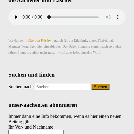
die Aachener und Laschet
Wir danken
Ildikó von Kürthy
herzlich für die Erlaubnis, dieses Fünfeinhalb-
Minuten-Vergnügen hier einzubinden. Der Öcher Singsang stimmt nach so vielen
Jahren Hamburg nicht mehr ganz – wohl aber jedes einzelne Wort!
Suchen und finden
Suchen nach:
unser-aachen.eu abonnieren
Immer dann eine Info bekommen, wenn es hier einen neuen
Beitrag gibt.
Ihr Vor- und Nachname