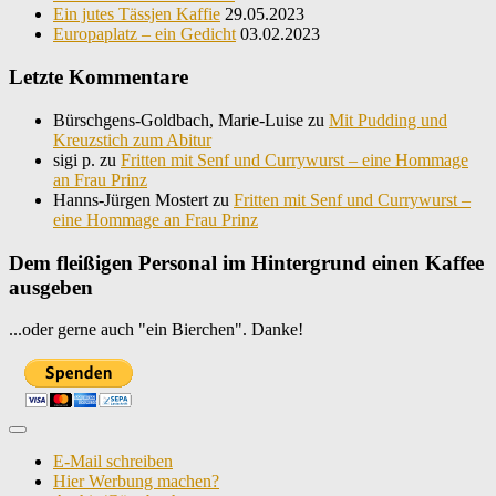
Ein jutes Tässjen Kaffie
29.05.2023
Europaplatz – ein Gedicht
03.02.2023
Letzte Kommentare
Bürschgens-Goldbach, Marie-Luise
zu
Mit Pudding und
Kreuzstich zum Abitur
sigi p.
zu
Fritten mit Senf und Currywurst – eine Hommage
an Frau Prinz
Hanns-Jürgen Mostert
zu
Fritten mit Senf und Currywurst –
eine Hommage an Frau Prinz
Dem fleißigen Personal im Hintergrund einen Kaffee
ausgeben
...oder gerne auch "ein Bierchen". Danke!
E-Mail schreiben
Hier Werbung machen?