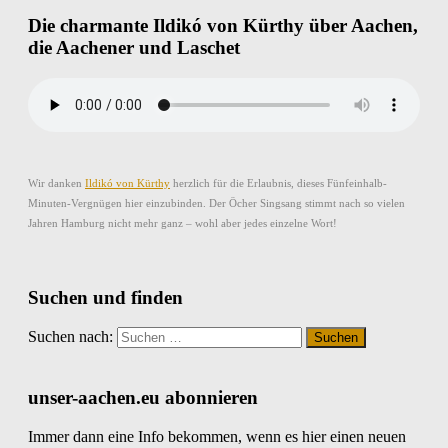
Die charmante Ildikó von Kürthy über Aachen,
die Aachener und Laschet
Wir danken
Ildikó von Kürthy
herzlich für die Erlaubnis, dieses Fünfeinhalb-
Minuten-Vergnügen hier einzubinden. Der Öcher Singsang stimmt nach so vielen
Jahren Hamburg nicht mehr ganz – wohl aber jedes einzelne Wort!
Suchen und finden
Suchen nach:
unser-aachen.eu abonnieren
Immer dann eine Info bekommen, wenn es hier einen neuen