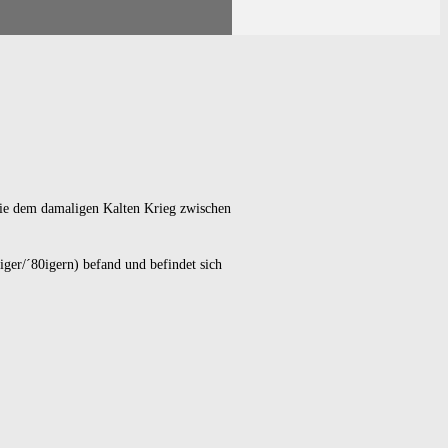
 die dem damaligen
Kalten Krieg
zwischen
er/´80igern) befand und befindet sich