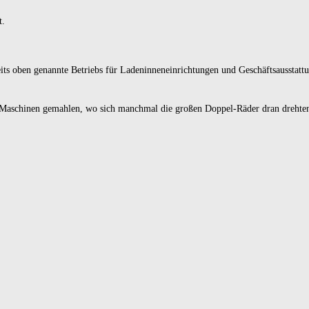
t.
ts oben genannte Betriebs für Ladeninneneinrichtungen und Geschäftsausstatt
it Maschinen gemahlen, wo sich manchmal die großen
Doppel-Räder
dran drehte