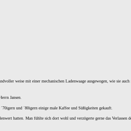
ndvoller weise mit einer
mechanischen Ladenwaage
ausgewogen, wie sie auch 
Herrn Jansen.
n ´70igern und ´80igern einige male Kaffee und Süßigkeiten gekauft.
lenwert hatten. Man fühlte sich dort wohl und verzögerte gerne das Verlassen d